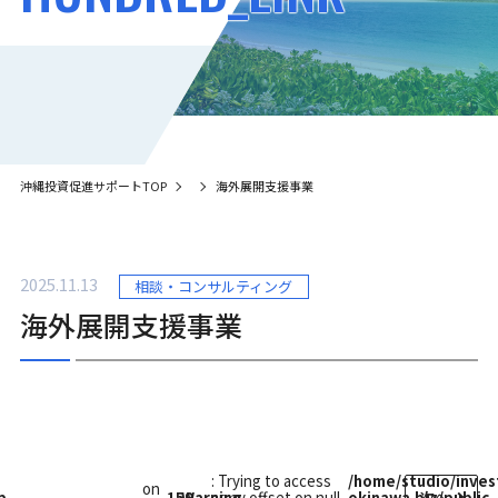
English
知って得する！中小企業100の支援
お知らせ
簡体中文
お知らせ
イベント
繁体中文
イベント
お問い合わせ
お問い合わせ
沖縄投資促進サポートTOP
海外展開支援事業
2025.11.13
相談・コンサルティング
海外展開支援事業
: Trying to access
/home/studio/inves
on
p-
159
Warning
array offset on null
okinawa.biz/public
次へ