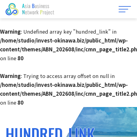
Warning
: Undefined array key "hundred_link" in
For those wishing toexpand into
/home/studio/invest-okinawa.biz/public_html/wp-
Okinawa
content/themes/ABN_202608/inc/cmn_page_title2.p
on line
80
7つのメリット
海外ビジネス展開サポート
Warning
: Trying to access array offset on null in
立地・提携実績紹介
/home/studio/invest-okinawa.biz/public_html/wp-
沖縄県内のMOU実績
ビジネス生活環境ガイド
098-894-6288
content/themes/ABN_202608/inc/cmn_page_title2.p
on line
80
海外事務所・委託駐在員
海外からの会社設立
平日 9:00〜17:00（土日祝日は除く）
海外事務所活動紹介
沖縄進出のための事業計画書作成ガイド
HUNDRED_LINK
海外展開事業計画書ガイド
Language
よくある質問