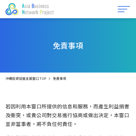
沖繩投資促進支援窗口
免責事項
7大優勢
+81-98-894-6288
立地・合作實績
沖繩投資促進支援窗口 TOP
免責事項
週一～五 9:00〜17:00 (週六日、國定假日公休)
沖繩的商務及生活環境指南
海外公司設立
若因利用本窗口所提供的信息和服務，而產生利益損害
Language
及衝突，或貴公司對交易進行協商或做出決定，本窗口
日本語
為進入沖繩市場編製商業計畫書的實用指南
並非當事者，將不負任何責任。
English
常見問題