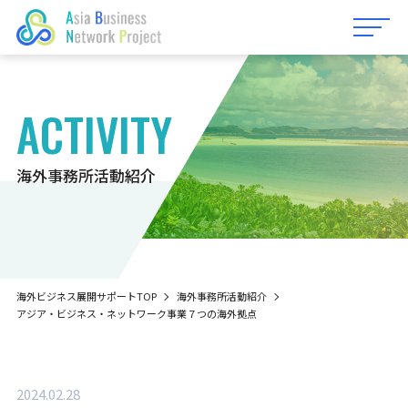
ACTIVITY
For those wishing toexpand into
Okinawa
海外事務所活動紹介
7つのメリット
海外ビジネス展開サポート
立地・提携実績紹介
沖縄県内のMOU実績
ビジネス生活環境ガイド
098-894-6288
海外ビジネス展開サポートTOP
海外事務所活動紹介
海外事務所・委託駐在員
海外からの会社設立
アジア・ビジネス・ネットワーク事業７つの海外拠点
平日 9:00〜17:00（土日祝日は除く）
海外事務所活動紹介
沖縄進出のための事業計画書作成ガイド
海外展開事業計画書ガイド
2024.02.28
よくある質問